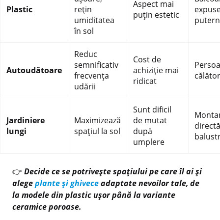
Aspect mai
Plastic
rețin
expuse
puțin estetic
umiditatea
putern
în sol
Reduc
Cost de
semnificativ
Persoa
Autoudătoare
achiziție mai
frecvența
călăto
ridicat
udării
Sunt dificil
Monta
Jardiniere
Maximizează
de mutat
direct
lungi
spațiul la sol
după
balust
umplere
👉
Decide ce se potrivește spațiului pe care îl ai și
alege
plante și ghivece
adaptate nevoilor tale, de
la modele din plastic ușor până la variante
ceramice poroase.