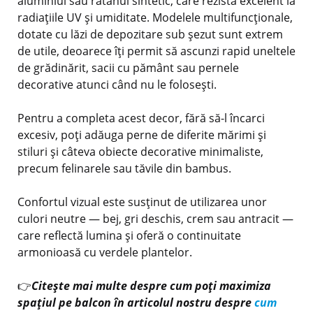
aluminiul sau ratanul sintetic, care rezistă excelent la
radiațiile UV și umiditate. Modelele multifuncționale,
dotate cu lăzi de depozitare sub șezut sunt extrem
de utile, deoarece îți permit să ascunzi rapid uneltele
de grădinărit, sacii cu pământ sau pernele
decorative atunci când nu le folosești.
Pentru a completa acest decor, fără să-l încarci
excesiv, poți adăuga perne de diferite mărimi și
stiluri și câteva obiecte decorative minimaliste,
precum felinarele sau tăvile din bambus.
Confortul vizual este susținut de utilizarea unor
culori neutre — bej, gri deschis, crem sau antracit —
care reflectă lumina și oferă o continuitate
armonioasă cu verdele plantelor.
👉
Citește mai multe despre cum poți maximiza
spațiul pe balcon în articolul nostru despre
cum