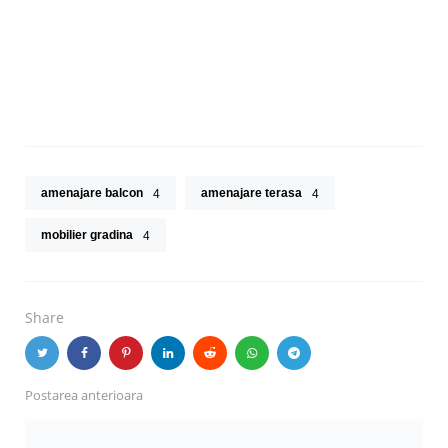
amenajare balcon
amenajare terasa
4
4
mobilier gradina
4
Share
Postarea anterioara
Post
navigation