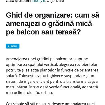
Posted
Casă și Grădină
Lifestyle
Organizare
in
Ghid de organizare: cum să
amenajezi o grădină mică
pe balcon sau terasă?
6 min
Amenajarea unei grădini pe balcon presupune
optimizarea spațiului vertical, alegerea recipientelor
potrivite și selecția plantelor în funcție de orientarea
solară. Folosește rafturi, ghivece suspendate și un
sistem de irigare eficient pentru a transforma câțiva
metri pătrați într-o oază verde funcțională, adaptată
microclimatului tău urban.
Ce trebuie să știi pe scurt despre amenajarea unei