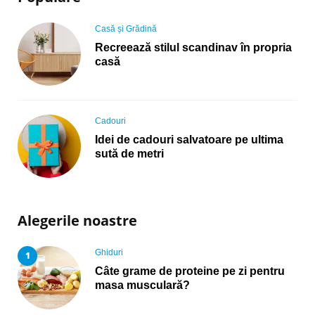
Posted
Casă și Grădină
in
Recreează stilul scandinav în propria
casă
Posted
Cadouri
in
Idei de cadouri salvatoare pe ultima
sută de metri
Alegerile noastre
Posted
Ghiduri
in
Câte grame de proteine pe zi pentru
masa musculară?