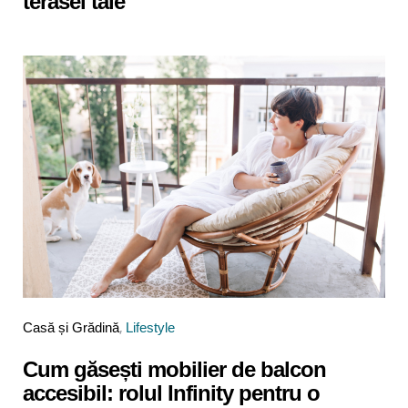
terasei tale
Categories
Posted
Casă și Grădină
Lifestyle
in
Cum găsești mobilier de balcon
accesibil: rolul Infinity pentru o