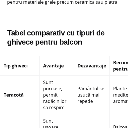
pentru materiale grele precum ceramica sau piatra.
Tabel comparativ cu tipuri de
ghivece pentru balcon
Recom
Tip ghiveci
Avantaje
Dezavantaje
pentr
Sunt
poroase,
Pământul se
Plante
Teracotă
permit
usucă mai
medite
rădăcinilor
repede
aromat
să respire
Sunt
ușoare,
Balcoa