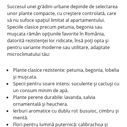
Succesul unei grădini urbane depinde de selectarea
unor plante compacte, cu creștere controlată, care
să nu sufoce spațiul limitat al apartamentului.
Speciile clasice precum petunia, begonia sau
mușcata rămân opțiunile favorite în România,
datorită rezistenței lor ridicate, însă poți opta și
pentru variante moderne sau utilitare, adaptate
microclimatului tău:
Plante clasice rezistente: petunia, begonia, lobelia
și mușcata.
Specii pentru soare intens: suculente și cactuși cu
un consum minim de apă.
Plante perene durabile: lavanda, salvia
ornamentală și heuchera.
Ierburi aromatice cu dublu rol: busuioc, cimbru și
mentă.
Flori pentru lumină puternică: calibrachoa și