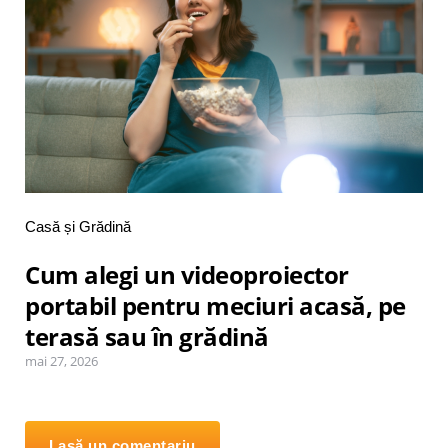
Posted
Casă și Grădină
in
Cum alegi un videoproiector
portabil pentru meciuri acasă, pe
terasă sau în grădină
mai 27, 2026
Lasă un comentariu