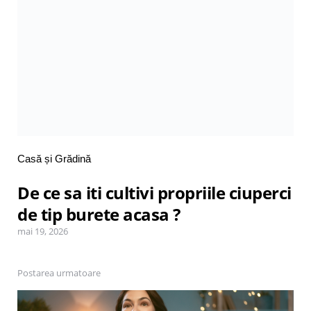
Posted
Casă și Grădină
in
De ce sa iti cultivi propriile ciuperci
de tip burete acasa ?
mai 19, 2026
Postarea urmatoare