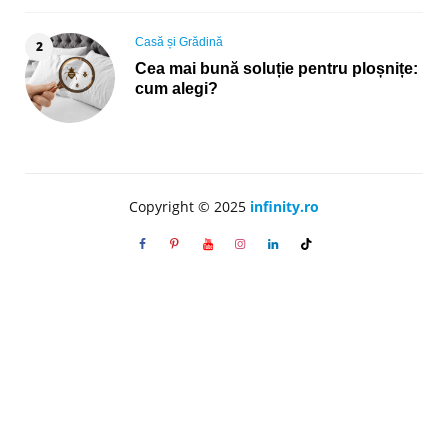
Posted
Casă și Grădină
in
Cea mai bună soluție pentru ploșnițe:
cum alegi?
Copyright © 2025
infinity.ro