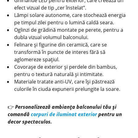
Ghirlande LED pentru exterior, care creează un
efect vizual de tip „cer înstelat”.
Lămpi solare autonome, care stochează energia
pe timpul zilei pentru o lumină caldă seara.
Oglinzi de grădină montate pe perete, pentru a
dubla vizual volumul balconului.
Felinare și figurine din ceramică, care se
transformă în puncte de interes fără să
aglomereze spațiul.
Covorașe de exterior și perdele din bambus,
pentru o textură naturală și intimitate.
Materiale tratate anti-UV, care își păstrează
culorile în ciuda expunerii prelungite la soare.
👉
Personalizează ambianța balconului tău și
comandă
corpuri de iluminat exterior
pentru un
decor spectaculos.