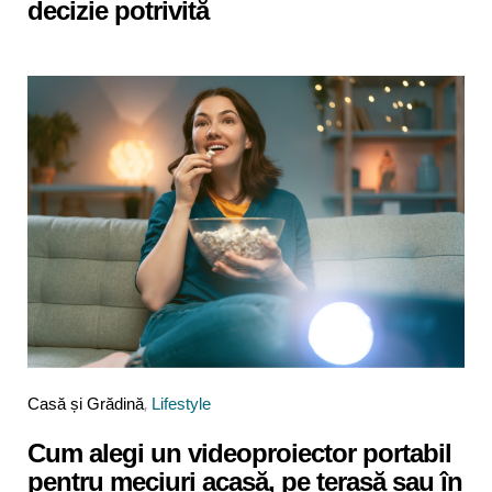
decizie potrivită
Categories
Posted
Casă și Grădină
Lifestyle
in
Cum alegi un videoproiector portabil
pentru meciuri acasă, pe terasă sau în