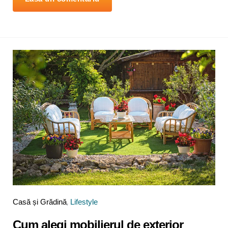
Categories
Posted
Casă și Grădină
Lifestyle
in
Cum alegi mobilierul de exterior