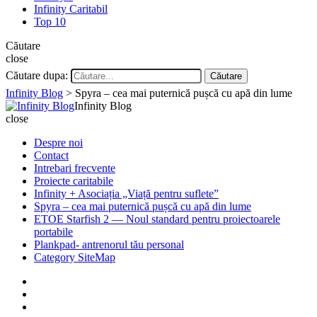
Infinity Caritabil
Top 10
Căutare
close
Căutare dupa:
Căutare
Infinity Blog
>
Spyra – cea mai puternică pușcă cu apă din lume
Infinity Blog
close
Despre noi
Contact
Intrebari frecvente
Proiecte caritabile
Infinity + Asociația „Viață pentru suflete”
Spyra – cea mai puternică pușcă cu apă din lume
ETOE Starfish 2 — Noul standard pentru proiectoarele
portabile
Plankpad- antrenorul tău personal
Category SiteMap