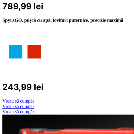
789,99
lei
SpyraGO, pușcă cu apă, lovituri puternice, precizie maximă
243
,
99
lei
Vreau să cumpăr
Vreau să cumpăr
Vreau să cumpăr