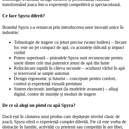
transformând joaca într-o experiență competitivă și spectaculoasă.
Ce face Spyra diferit?
Brandul Spyra s-a remarcat prin introducerea unor inovații unice în
industrie:
Tehnologie de tragere cu jeturi precise (water bullets) – fiecare
foc este un jet compact de apă, cu acuratețe ridicată și impact
vizibil
Putere superioară – pistoalele Spyra sunt recunoscute pentru
unele dintre cele mai puternice jeturi de apă din lume
Reîncărcare rapidă în câteva secunde – scufunzi vârful în apă
și rezervorul se umple automat
Design ergonomic și futurist – concepute pentru confort,
control și experiență vizuală premium
Sistem electronic inteligent (la modelele avansate) – afișaj
digital, contor de muniție și moduri de tragere
De ce să alegi un pistol cu apă Spyra?
Dacă ești în căutarea unui produs care depășește nivelul clasic de
joacă, Spyra oferă o experiență complet diferită. Fie că este vorba de
distracție în familie, activități cu prietenii sau competiții în aer liber,