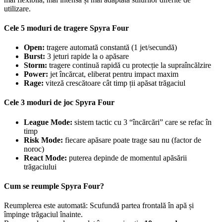
utilizare.
Cele 5 moduri de tragere Spyra Four
Open:
tragere automată constantă (1 jet/secundă)
Burst:
3 jeturi rapide la o apăsare
Storm:
tragere continuă rapidă cu protecție la supraîncălzire
Power:
jet încărcat, eliberat pentru impact maxim
Rage:
viteză crescătoare cât timp ții apăsat trăgaciul
Cele 3 moduri de joc Spyra Four
League Mode:
sistem tactic cu 3 “încărcări” care se refac în
timp
Risk Mode:
fiecare apăsare poate trage sau nu (factor de
noroc)
React Mode:
puterea depinde de momentul apăsării
trăgaciului
Cum se reumple Spyra Four?
Reumplerea este automată: Scufundă partea frontală în apă și
împinge trăgaciul înainte.