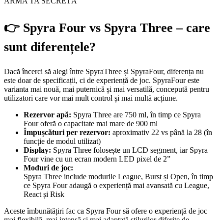
ARMA TA SECRETĂ
👉
Spyra Four vs Spyra Three – care
sunt diferențele?
Dacă încerci să alegi între SpyraThree și SpyraFour, diferența nu
este doar de specificații, ci de experiență de joc. SpyraFour este
varianta mai nouă, mai puternică și mai versatilă, concepută pentru
utilizatori care vor mai mult control și mai multă acțiune.
Rezervor apă:
Spyra Three are 750 ml, în timp ce Spyra
Four oferă o capacitate mai mare de 900 ml
Împușcături per rezervor:
aproximativ 22 vs până la 28 (în
funcție de modul utilizat)
Display:
Spyra Three folosește un LCD segment, iar Spyra
Four vine cu un ecran modern LED pixel de 2”
Moduri de joc:
Spyra Three include modurile League, Burst și Open, în timp
ce Spyra Four adaugă o experiență mai avansată cu League,
React și Risk
Aceste îmbunătățiri fac ca Spyra Four să ofere o experiență de joc
mai flexibilă, mai intensă și mai adaptată stilurilor diferite de