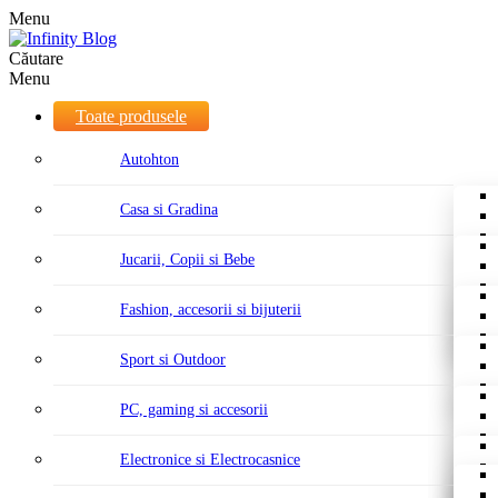
Menu
Căutare
Menu
Toate produsele
Autohton
Casa si Gradina
Jucarii, Copii si Bebe
Fashion, accesorii si bijuterii
Sport si Outdoor
PC, gaming si accesorii
Electronice si Electrocasnice