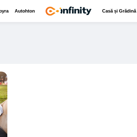
pyra
Autohton
Casă și Grădină