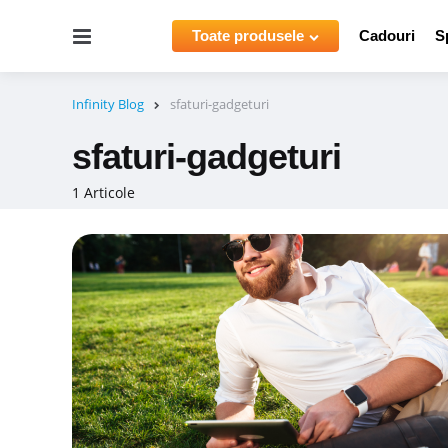
Menu
Toate produsele
Cadouri
S
Infinity Blog
sfaturi-gadgeturi
sfaturi-gadgeturi
1 Articole