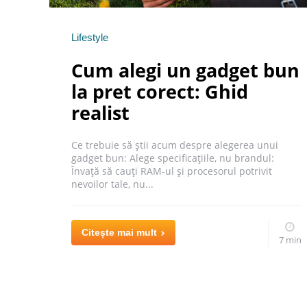
Categories
Posted
Lifestyle
in
Cum alegi un gadget bun
la pret corect: Ghid
realist
Ce trebuie să știi acum despre alegerea unui
gadget bun: Alege specificațiile, nu brandul:
Învață să cauți RAM-ul și procesorul potrivit
nevoilor tale, nu...
Citește mai mult
7 min