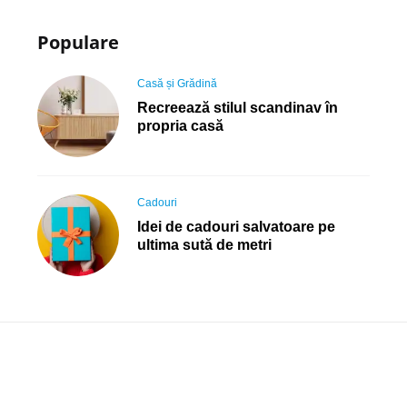
Populare
Posted
Casă și Grădină
in
Recreează stilul scandinav în
propria casă
Posted
Cadouri
in
Idei de cadouri salvatoare pe
ultima sută de metri