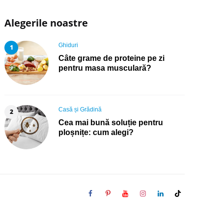
Alegerile noastre
Posted
Ghiduri
in
Câte grame de proteine pe zi
pentru masa musculară?
Posted
Casă și Grădină
in
Cea mai bună soluție pentru
ploșnițe: cum alegi?